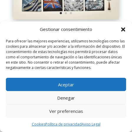
Gestionar consentimiento
Pedro Osakar
El cazador de palabras (imágenes): Revoluciones,
Para ofrecer las mejores experiencias, utilizamos tecnologías como las
Unbelievable, Transparente.
cookies para almacenar y/o acceder a la información del dispositivo. El
3 piezas de Metacrilato, acero y portacazas. 12
consentimiento de estas tecnologías nos permitirá procesar datos
como el comportamiento de navegación o las identificaciones únicas
pinturas y grabado laser/cartón negro.
en este sitio. No consentir o retirar el consentimiento, puede afectar
3 piezas de 38x11cm c/u y 12 cuadros de 40x50cm c/u.
negativamente a ciertas características y funciones.
Montaje 125x220cm aprox.
2025.
Aceptar
El proyecto El cazador de palabras… o de imágenes
propone un juego de relaciones alógicas entre las
Denegar
palabras y las imágenes. A partir de tres palabras de 12
letras, encontramos 12 palabras que se contienen en
Ver preferencias
cada una de ellas. Su razón de ser es el descubrimiento
de palabras vinculadas a la naturaleza que grabamos
Cookies
Política de privacidad
Aviso Legal
aleatoriamiente sobre cada una de las 12 imágenes.